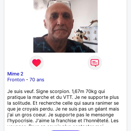
Mime 2
Fronton
-
70 ans
Je suis veuf. Signe scorpion. 1,67m 70kg qui
pratique la marche et du VTT. Je ne supporte plus
la solitude. Et recherche celle qui saura ranimer se
que je croyais perdu. Je ne suis pas un géant mais
j'ai un gros coeur. Je supporte pas le mensonge
l'hypocrisie. J'aime la franchise et l'honnêteté. Les
voyages. Pour en savoir plus contacter moi.