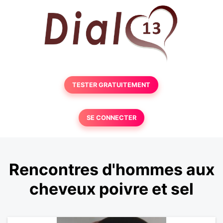
TESTER GRATUITEMENT
SE CONNECTER
Rencontres d'hommes aux
cheveux poivre et sel