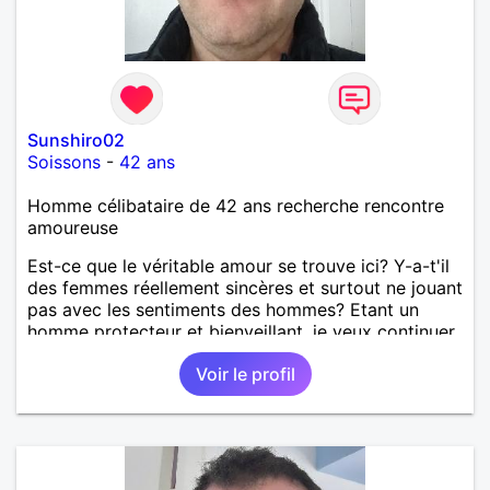
Sunshiro02
Soissons
-
42 ans
Homme célibataire de 42 ans recherche rencontre
amoureuse
Est-ce que le véritable amour se trouve ici? Y-a-t'il
des femmes réellement sincères et surtout ne jouant
pas avec les sentiments des hommes? Etant un
homme protecteur et bienveillant, je veux continuer
d'y croire et pouvoir enfin former la petite famille
Voir le profil
que je désir temps. Faux profil, profiteuse et autres
joyeuseté passer votre chemin, vous ne
m'intéressez pas du tout!