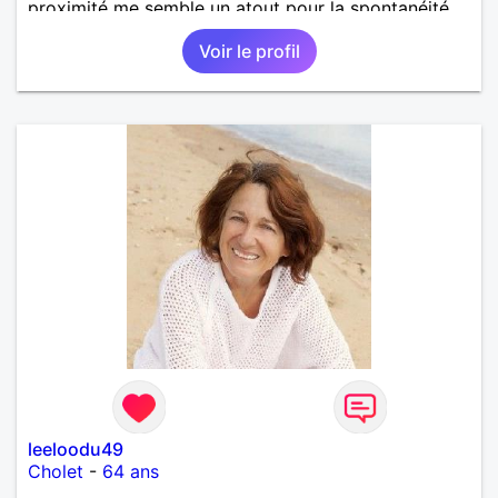
proximité me semble un atout pour la spontanéité
de la relation !! A bon entendeur !
Voir le profil
leeloodu49
Cholet
-
64 ans