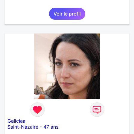
Voir le profil
Galiciaa
Saint-Nazaire
-
47 ans