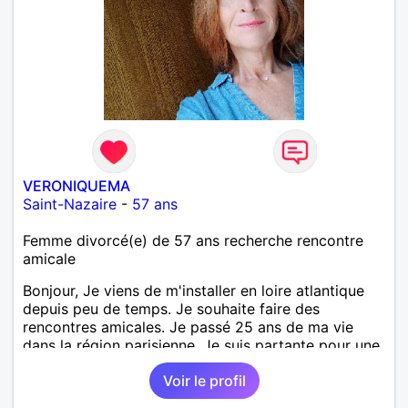
VERONIQUEMA
Saint-Nazaire
-
57 ans
Femme divorcé(e) de 57 ans recherche rencontre
amicale
Bonjour, Je viens de m'installer en loire atlantique
depuis peu de temps. Je souhaite faire des
rencontres amicales. Je passé 25 ans de ma vie
dans la région parisienne. Je suis partante pour une
ballade, un restaurant, un ciné, prendre un verre....
Voir le profil
Avec beaucoup d'humour, souriante à la vie, sans
problèmes. N'hésitez pas à me contacter. Je suis