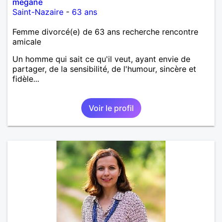
megane
Saint-Nazaire
-
63 ans
Femme divorcé(e) de 63 ans recherche rencontre
amicale
Un homme qui sait ce qu'il veut, ayant envie de
partager, de la sensibilité, de l'humour, sincère et
fidèle...
Voir le profil