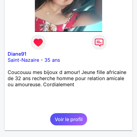
Diane91
Saint-Nazaire
-
35 ans
Coucouuu mes bijoux d amour! Jeune fille africaine
de 32 ans recherche homme pour relation amicale
ou amoureuse. Cordialement
Voir le profil