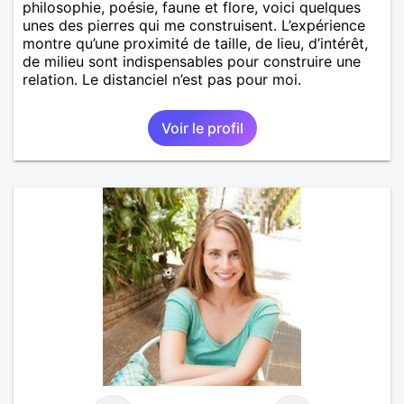
philosophie, poésie, faune et flore, voici quelques
unes des pierres qui me construisent. L’expérience
montre qu’une proximité de taille, de lieu, d’intérêt,
de milieu sont indispensables pour construire une
relation. Le distanciel n’est pas pour moi.
Voir le profil