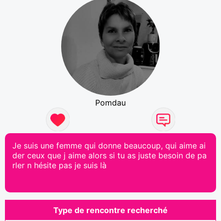
Pomdau
Je suis une femme qui donne beaucoup, qui aime ai
der ceux que j aime alors si tu as juste besoin de pa
rler n hésite pas je suis là
Type de rencontre recherché