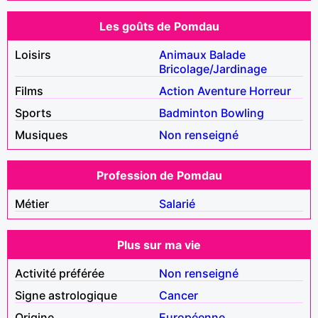
Les goûts de Pomdau
Loisirs
Animaux
Balade
Bricolage/Jardinage
Films
Action
Aventure
Horreur
Sports
Badminton
Bowling
Musiques
Non renseigné
Profession de Pomdau
Métier
Salarié
Plus sur ma vie
Activité préférée
Non renseigné
Signe astrologique
Cancer
Origine
Européenne