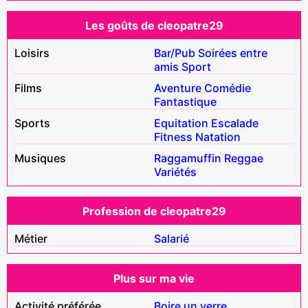
Les goûts de cleopatre29
Loisirs
Bar/Pub
Soirées entre
amis
Sport
Films
Aventure
Comédie
Fantastique
Sports
Equitation
Escalade
Fitness
Natation
Musiques
Raggamuffin
Reggae
Variétés
Profession de cleopatre29
Métier
Salarié
Plus sur ma vie
Activité préférée
Boire un verre