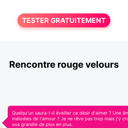
TESTER GRATUITEMENT
Rencontre rouge velours
Quelqu'un saura-t-il éveiller ce désir d'aimer ? Une 
mélodies de l'amour ? Je ne rêve pas trop mais j'y cro
ous grandie de plus en plus.