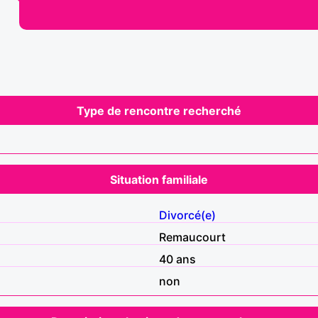
Type de rencontre recherché
Situation familiale
Divorcé(e)
Remaucourt
40 ans
non