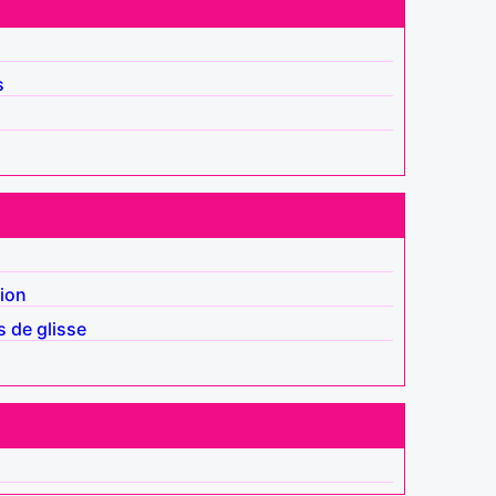
s
tion
s de glisse