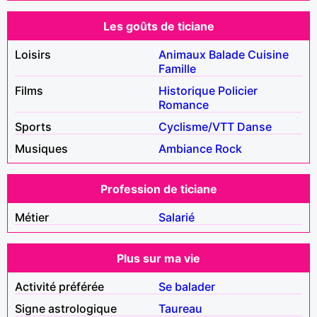
Les goûts de ticiane
Loisirs
Animaux
Balade
Cuisine
Famille
Films
Historique
Policier
Romance
Sports
Cyclisme/VTT
Danse
Musiques
Ambiance
Rock
Profession de ticiane
Métier
Salarié
Plus sur ma vie
Activité préférée
Se balader
Signe astrologique
Taureau