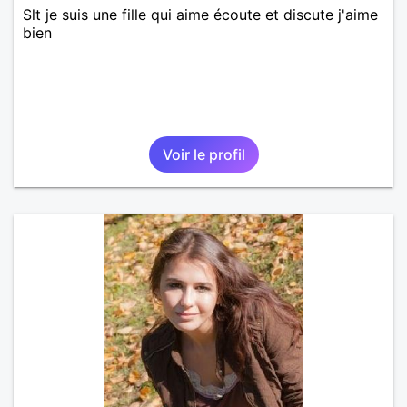
Slt je suis une fille qui aime écoute et discute j'aime
bien
Voir le profil