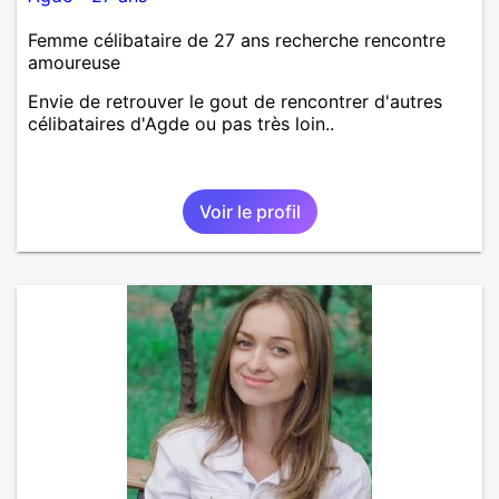
Femme célibataire de 27 ans recherche rencontre
amoureuse
Envie de retrouver le gout de rencontrer d'autres
célibataires d'Agde ou pas très loin..
Voir le profil