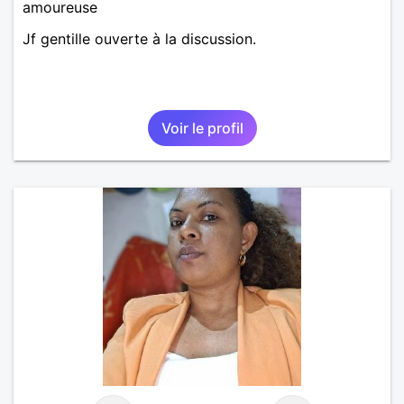
amoureuse
Jf gentille ouverte à la discussion.
Voir le profil