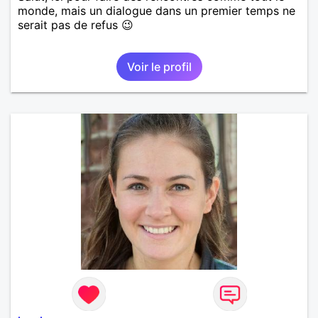
monde, mais un dialogue dans un premier temps ne
serait pas de refus 😉
Voir le profil