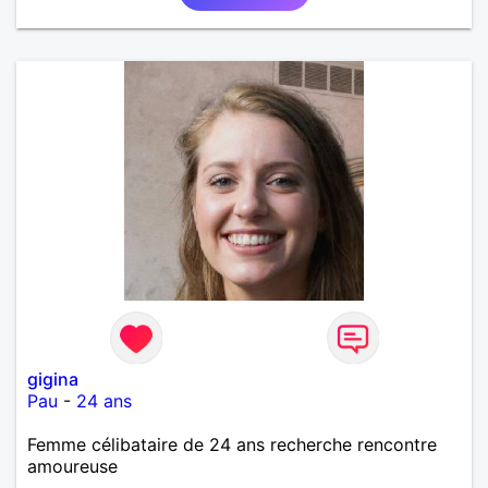
gigina
Pau
-
24 ans
Femme célibataire de 24 ans recherche rencontre
amoureuse