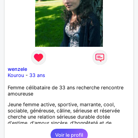
wenzele
Kourou
-
33 ans
Femme célibataire de 33 ans recherche rencontre
amoureuse
Jeune femme active, sportive, marrante, cool,
sociable, généreuse, câline, sérieuse et réservée
cherche une relation sérieuse durable dotée
d'estime, d'amour sincère, d'honnêteté et de
respect.
Voir le profil