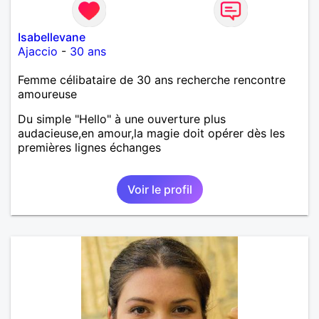
Isabellevane
Ajaccio
-
30 ans
Femme célibataire de 30 ans recherche rencontre
amoureuse
Du simple "Hello" à une ouverture plus
audacieuse,en amour,la magie doit opérer dès les
premières lignes échanges
Voir le profil