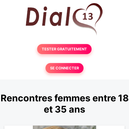
TESTER GRATUITEMENT
SE CONNECTER
Rencontres femmes entre 18
et 35 ans