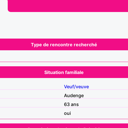
Type de rencontre recherché
Situation familiale
Veuf/veuve
Audenge
63 ans
oui