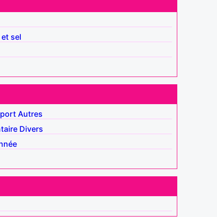
 et sel
port
Autres
aire
Divers
nnée